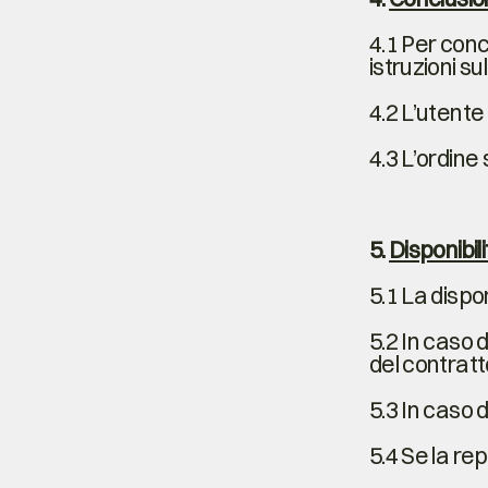
4.1 Per conc
istruzioni s
4.2 L’utente
4.3 L’ordine
5.
Disponibili
5.1 La dispo
5.2 In caso 
del contratt
5.3 In caso d
5.4 Se la rep