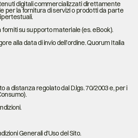
tenuti digitali commercializzati direttamente
 per la fornitura di servizi o prodotti da parte
 ipertestuali.
on forniti su supporto materiale (es. eBook).
gore alla data di invio dell’ordine. Quorum Italia
to a distanza regolato dal D.lgs. 70/2003 e, per i
l Consumo).
ndizioni.
zioni Generali d’Uso del Sito.