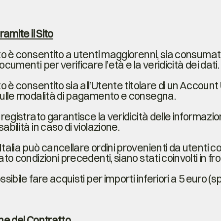
amite il Sito
to è consentito a utenti maggiorenni, sia consuma
cumenti per verificare l’età e la veridicità dei dati.
o è consentito sia all’Utente titolare di un Account 
sulle modalità di pagamento e consegna.
 registrato garantisce la veridicità delle informazi
bilità in caso di violazione.
talia può cancellare ordini provenienti da utenti c
to condizioni precedenti, siano stati coinvolti in frod
ssibile fare acquisti per importi inferiori a 5 euro (
ne del Contratto