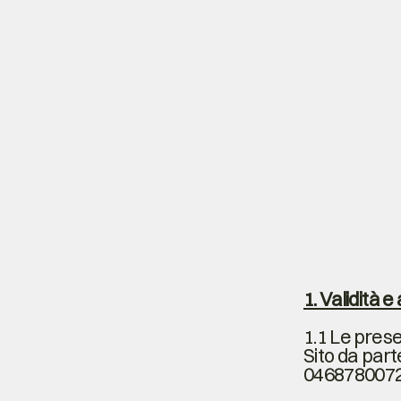
1. Validità 
1.1 Le presen
Sito da parte
0468780072