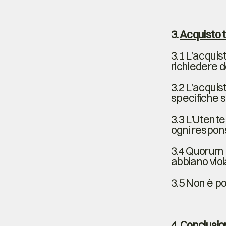
3.
Acquisto tr
3.1 L’acquis
richiedere do
3.2 L’acquist
specifiche 
3.3 L’Utente
ogni responsa
3.4 Quorum I
abbiano viola
3.5 Non è po
4.
Conclusio