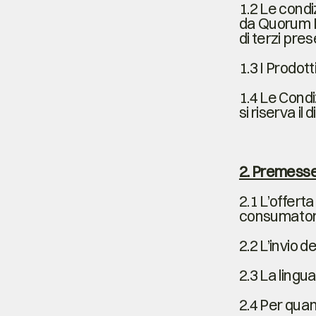
1.2 Le condi
da Quorum It
di terzi pres
1.3 I Prodott
1.4 Le Condiz
si riserva il
2. Premess
2.1 L’offerta
consumatori,
2.2 L’invio 
2.3 La lingua
2.4 Per quan