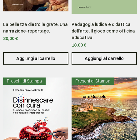
La bellezza dietro le grate. Una
Pedagogia ludica e didattica
narrazione-reportage.
dell’arte. Il gioco come officina
educativa.
Prezzo
20,00 €
Prezzo
18,00 €
Aggiungi al carrello
Aggiungi al carrello
Freschi di Stampa
Freschi di Stampa