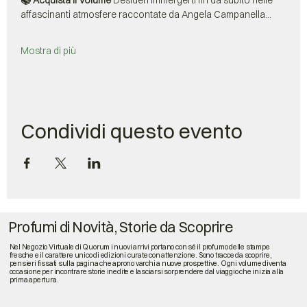
📚 Acquista il Volume
 Desideri immergerti fin da subito nelle 
affascinanti atmosfere raccontate da Angela Campanella…
Mostra di più
Condividi questo evento
Profumi di Novità, Storie da Scoprire
Nel Negozio Virtuale di Quorum i nuovi arrivi portano con sé il profumo delle stampe
fresche e il carattere unico di edizioni curate con attenzione. Sono tracce da scoprire,
pensieri fissati sulla pagina che aprono varchi a nuove prospettive. Ogni volume diventa
occasione per incontrare storie inedite e lasciarsi sorprendere dal viaggio che inizia alla
prima apertura.