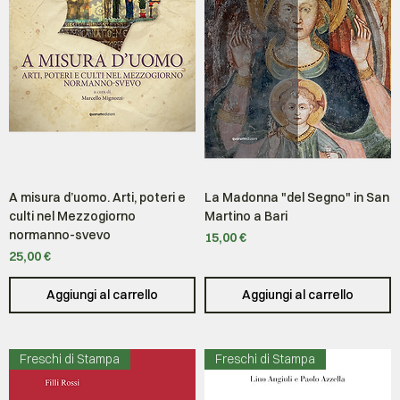
A misura d’uomo. Arti, poteri e
La Madonna "del Segno" in San
culti nel Mezzogiorno
Martino a Bari
normanno-svevo
Prezzo
15,00 €
Prezzo
25,00 €
Aggiungi al carrello
Aggiungi al carrello
Freschi di Stampa
Freschi di Stampa