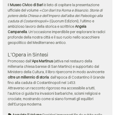
Il 
Museo Civico di Bari
 è lieto di ospitare la presentazione 
ufficiale del volume 
«Con Bari tra Roma e Bisanzio. Storie di 
potere della Chiesa e dell'Impero dall'alba dei Paleologo alla 
caduta di Costantinopoli»
 (Quorum Edizioni), l'ultimo e 
ambizioso lavoro della storica e scrittrice 
Angela 
Campanella
. Un'occasione imperdibile per esplorare le radici 
profonde della nostra città e il suo ruolo nello scacchiere 
geopolitico del Mediterraneo antico.
L'Opera in Sintesi
Promosso dall'
Aps Martinus
 (attiva nel restauro della 
millenaria chiesa barese di San Martino) e supportato dal 
Ministero della Cultura, il libro ripercorre in modo avvincente 
oltre un millennio di storia
: dall'epoca di Costantino il Grande 
fino alla caduta di Costantinopoli nel 1453.
Attraverso un racconto rigoroso ma accessibile a tutti, 
l'autrice ci guida tra invasioni barbariche, scismi religiosi e 
crociate, mostrando come si siano formati gli equilibri 
dell'Europa moderna.