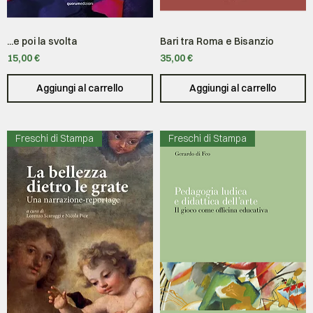
...e poi la svolta
Bari tra Roma e Bisanzio
Prezzo
Prezzo
15,00 €
35,00 €
Aggiungi al carrello
Aggiungi al carrello
Freschi di Stampa
Freschi di Stampa