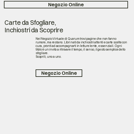
Negozio Online
Carte da Sfogliare,
Inchiostri da Scoprire
Nel Negozio Virtuale di Quorum trovi pagine che non fanno
rumore, ma restano. Libri nati da inchiostri attenti e carte scelte con
cura, pronti ad accompagnarti in letture lente, essenziali. Ogni
titolo è un invito a ritrovare il tempo, il senso, il gesto semplice dello
sfogliare.
Scoprili, uno a uno.
Negozio Online