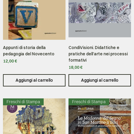
Appunti di storia della
CondiVisioni. Didattiche e
pedagogia del Novecento
pratiche dell’arte nei processi
formativi
Prezzo
12,00 €
Prezzo
18,00 €
Aggiungi al carrello
Aggiungi al carrello
Freschi di Stampa
Freschi di Stampa