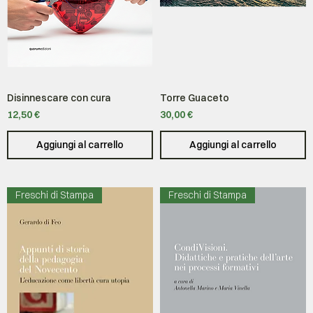
Disinnescare con cura
Torre Guaceto
Prezzo
Prezzo
12,50 €
30,00 €
Aggiungi al carrello
Aggiungi al carrello
Freschi di Stampa
Freschi di Stampa