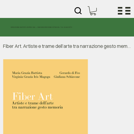
SPEDIZIONE GRATUITA SOPRA I 30€ — CHIUSURA PER FERIE ESTIVE DAL 7 AL 23 AGOSTO
Fiber Art. Artiste e trame dell’arte tra narrazione gesto memoria.