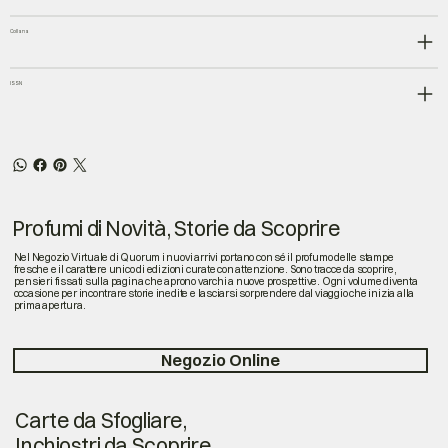
Collana
ISSN
Profumi di Novità, Storie da Scoprire
Nel Negozio Virtuale di Quorum i nuovi arrivi portano con sé il profumo delle stampe
fresche e il carattere unico di edizioni curate con attenzione. Sono tracce da scoprire,
pensieri fissati sulla pagina che aprono varchi a nuove prospettive. Ogni volume diventa
occasione per incontrare storie inedite e lasciarsi sorprendere dal viaggio che inizia alla
prima apertura.
Negozio Online
Carte da Sfogliare,
Inchiostri da Scoprire