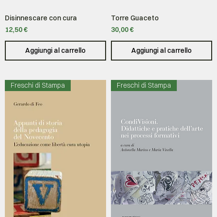
Disinnescare con cura
Torre Guaceto
Prezzo
Prezzo
12,50 €
30,00 €
Aggiungi al carrello
Aggiungi al carrello
Freschi di Stampa
Freschi di Stampa