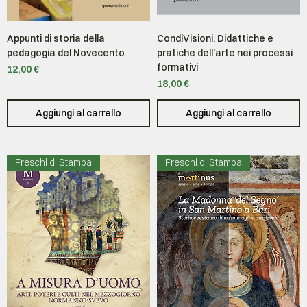
Appunti di storia della
CondiVisioni. Didattiche e
pedagogia del Novecento
pratiche dell’arte nei processi
formativi
Prezzo
12,00 €
Prezzo
18,00 €
Aggiungi al carrello
Aggiungi al carrello
Freschi di Stampa
Freschi di Stampa