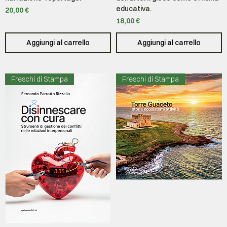
educativa.
Prezzo
20,00 €
Prezzo
18,00 €
Aggiungi al carrello
Aggiungi al carrello
Freschi di Stampa
Freschi di Stampa