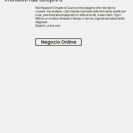
Nel Negozio Virtuale di Quorum trovi pagine che non fanno
rumore, ma restano. Libri nati da inchiostri attenti e carte scelte con
cura, pronti ad accompagnarti in letture lente, essenziali. Ogni
titolo è un invito a ritrovare il tempo, il senso, il gesto semplice dello
sfogliare.
Scoprili, uno a uno.
Negozio Online