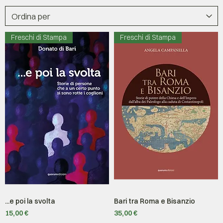
Freschi di Stampa
Freschi di Stampa
...e poi la svolta
Bari tra Roma e Bisanzio
Prezzo
Prezzo
15,00 €
35,00 €