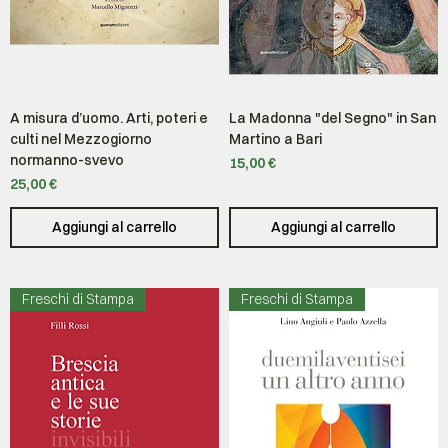
A misura d’uomo. Arti, poteri e
La Madonna "del Segno" in San
culti nel Mezzogiorno
Martino a Bari
normanno-svevo
Prezzo
15,00 €
Prezzo
25,00 €
Aggiungi al carrello
Aggiungi al carrello
Freschi di Stampa
Freschi di Stampa