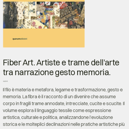
Fiber Art. Artiste e trame dell’arte
tra narrazione gesto memoria.
Prezzo
18,00 €
Il filo è materia e metafora, legame e trasformazione, gesto e
memoria. La fibra è il racconto di un divenire che assume
corpo in fragili trame annodate, intrecciate, cucite e scucite. Il
volume esplora il linguaggio tessile come espressione
artistica, culturale e politica, analizzandone l’evoluzione
storica e le molteplici declinazioni nelle pratiche artistiche più