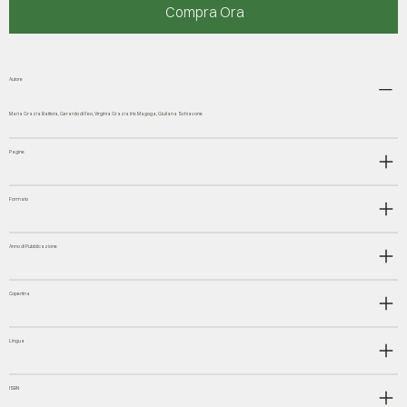
Compra Ora
Autore
Maria Grazia Battista, Gerardo di Feo, Virginia Grazia Iris Magoga, Giuliana Schiavone
Pagine
Formato
Anno di Pubblicazione
Copertina
Lingua
ISBN