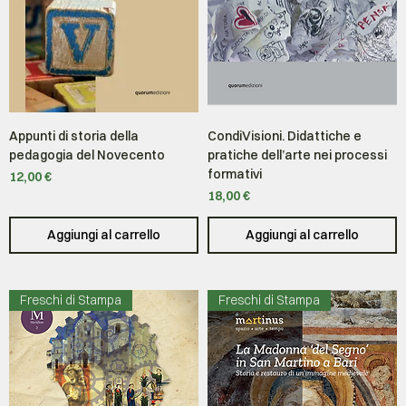
Appunti di storia della
CondiVisioni. Didattiche e
pedagogia del Novecento
pratiche dell’arte nei processi
formativi
Prezzo
12,00 €
Prezzo
18,00 €
Aggiungi al carrello
Aggiungi al carrello
Freschi di Stampa
Freschi di Stampa