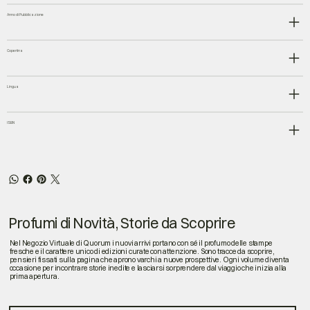
Anno di Pubblicazione
Copertina
Lingua
ISBN
Profumi di Novità, Storie da Scoprire
Nel Negozio Virtuale di Quorum i nuovi arrivi portano con sé il profumo delle stampe
fresche e il carattere unico di edizioni curate con attenzione. Sono tracce da scoprire,
pensieri fissati sulla pagina che aprono varchi a nuove prospettive. Ogni volume diventa
occasione per incontrare storie inedite e lasciarsi sorprendere dal viaggio che inizia alla
prima apertura.