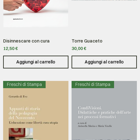
Disinnescare con cura
Torre Guaceto
Prezzo
Prezzo
12,50 €
30,00 €
Aggiungi al carrello
Aggiungi al carrello
Freschi di Stampa
Freschi di Stampa