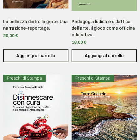
La bellezza dietro le grate. Una
Pedagogia ludica e didattica
narrazione-reportage.
dell’arte. Il gioco come officina
educativa.
Prezzo
20,00 €
Prezzo
18,00 €
Aggiungi al carrello
Aggiungi al carrello
Freschi di Stampa
Freschi di Stampa