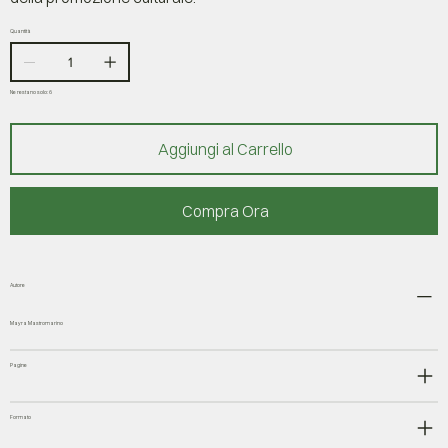
Quantità
Ne restano solo: 6
Aggiungi al Carrello
Compra Ora
Autore
Mayra Mastromarino
Pagine
Formato