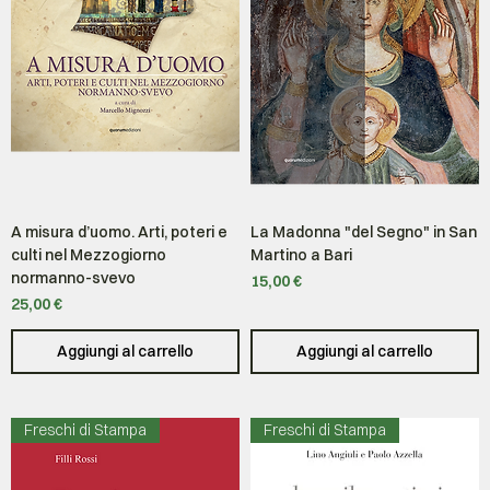
A misura d’uomo. Arti, poteri e
La Madonna "del Segno" in San
culti nel Mezzogiorno
Martino a Bari
normanno-svevo
Prezzo
15,00 €
Prezzo
25,00 €
Aggiungi al carrello
Aggiungi al carrello
Freschi di Stampa
Freschi di Stampa