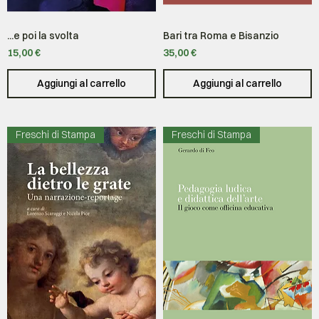
...e poi la svolta
Bari tra Roma e Bisanzio
Prezzo
Prezzo
15,00 €
35,00 €
Aggiungi al carrello
Aggiungi al carrello
Freschi di Stampa
Freschi di Stampa