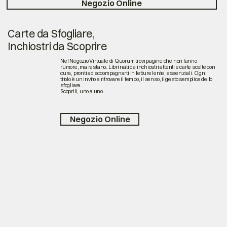
Negozio Online
Carte da Sfogliare,
Inchiostri da Scoprire
Nel Negozio Virtuale di Quorum trovi pagine che non fanno
rumore, ma restano. Libri nati da inchiostri attenti e carte scelte con
cura, pronti ad accompagnarti in letture lente, essenziali. Ogni
titolo è un invito a ritrovare il tempo, il senso, il gesto semplice dello
sfogliare.
Scoprili, uno a uno.
Negozio Online