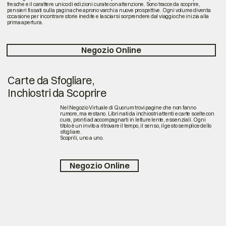
fresche e il carattere unico di edizioni curate con attenzione. Sono tracce da scoprire,
pensieri fissati sulla pagina che aprono varchi a nuove prospettive. Ogni volume diventa
occasione per incontrare storie inedite e lasciarsi sorprendere dal viaggio che inizia alla
prima apertura.
Negozio Online
Carte da Sfogliare,
Inchiostri da Scoprire
Nel Negozio Virtuale di Quorum trovi pagine che non fanno
rumore, ma restano. Libri nati da inchiostri attenti e carte scelte con
cura, pronti ad accompagnarti in letture lente, essenziali. Ogni
titolo è un invito a ritrovare il tempo, il senso, il gesto semplice dello
sfogliare.
Scoprili, uno a uno.
Negozio Online