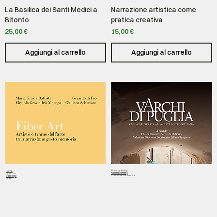
La Basilica dei Santi Medici a
Narrazione artistica come
Bitonto
pratica creativa
Prezzo
Prezzo
25,00 €
15,00 €
Aggiungi al carrello
Aggiungi al carrello
Privacy Policy
Home
Cookies Policy
Quorum
Condizioni di Vendita
Catalogo
Shop