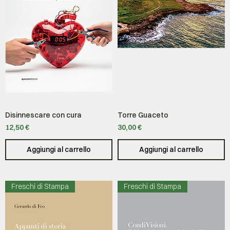
Disinnescare con cura
Torre Guaceto
Prezzo
Prezzo
12,50 €
30,00 €
Aggiungi al carrello
Aggiungi al carrello
Freschi di Stampa
Freschi di Stampa