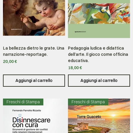
La bellezza dietro le grate. Una
Pedagogia ludica e didattica
narrazione-reportage.
dell’arte. Il gioco come officina
educativa.
Prezzo
20,00 €
Prezzo
18,00 €
Aggiungi al carrello
Aggiungi al carrello
Freschi di Stampa
Freschi di Stampa