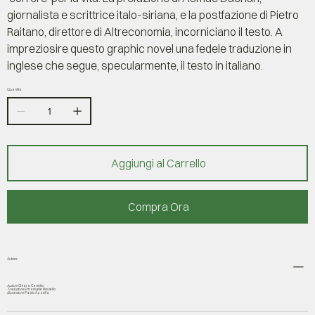
giornalista e scrittrice italo-siriana, e la postfazione di Pietro
Raitano, direttore di Altreconomia, incorniciano il testo. A
impreziosire questo graphic novel una fedele traduzione in
inglese che segue, specularmente, il testo in italiano.
Quantità
Aggiungi al Carrello
Compra Ora
Autore
Autore
Chiara Cannito
Traduttore
Emanuele Noviello
Illustratore
Paolo Azzella