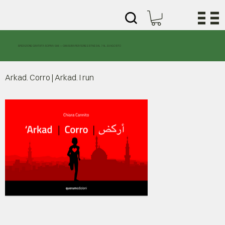
SPEDIZIONE GRATUITA SOPRA I 30€ — CHIUSURA PER FERIE ESTIVE DAL 7 AL 23 AGOSTO
Arkad. Corro | Arkad. I run