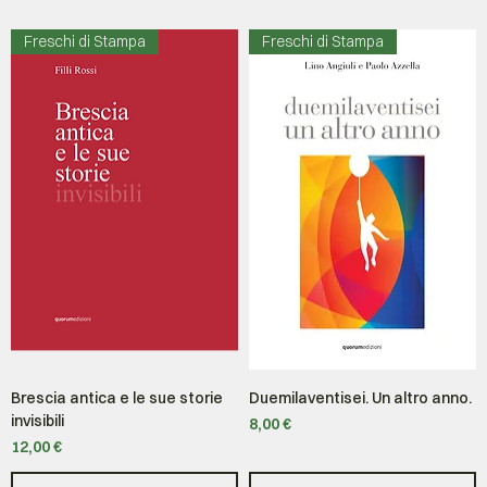
Freschi di Stampa
Freschi di Stampa
Brescia antica e le sue storie
Duemilaventisei. Un altro anno.
invisibili
Prezzo
8,00 €
Prezzo
12,00 €