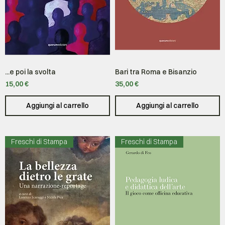
...e poi la svolta
Bari tra Roma e Bisanzio
Prezzo
Prezzo
15,00 €
35,00 €
Aggiungi al carrello
Aggiungi al carrello
Freschi di Stampa
Freschi di Stampa