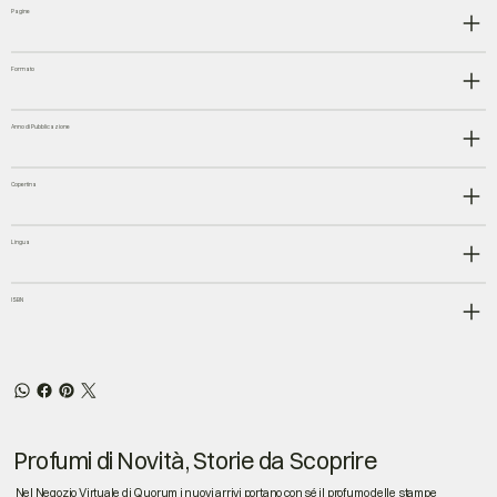
Pagine
Formato
Anno di Pubblicazione
Copertina
Lingua
ISBN
Profumi di Novità, Storie da Scoprire
Nel Negozio Virtuale di Quorum i nuovi arrivi portano con sé il profumo delle stampe