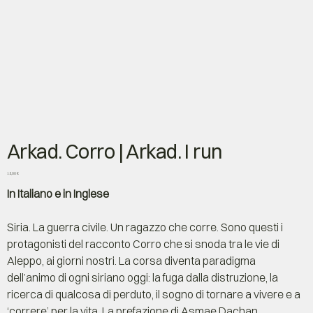
Arkad. Corro | Arkad. I run
Prezzo
12,00 €
In Italiano e in Inglese
Siria. La guerra civile. Un ragazzo che corre. Sono questi i
protagonisti del racconto Corro che si snoda tra le vie di
Aleppo, ai giorni nostri. La corsa diventa paradigma
dell’animo di ogni siriano oggi: la fuga dalla distruzione, la
ricerca di qualcosa di perduto, il sogno di tornare a vivere e a
‘correre’ per la vita. La prefazione di Asmae Dachan,