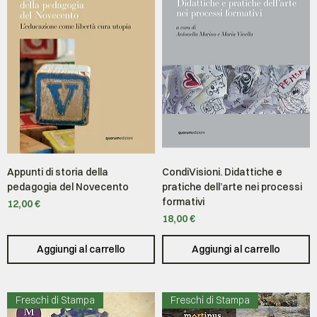
Appunti di storia della
CondiVisioni. Didattiche e
pedagogia del Novecento
pratiche dell’arte nei processi
formativi
Prezzo
12,00 €
Prezzo
18,00 €
Aggiungi al carrello
Aggiungi al carrello
Freschi di Stampa
Freschi di Stampa