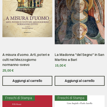
A misura d’uomo. Arti, poteri e
La Madonna "del Segno" in San
culti nel Mezzogiorno
Martino a Bari
normanno-svevo
Prezzo
15,00 €
Prezzo
25,00 €
Aggiungi al carrello
Aggiungi al carrello
Freschi di Stampa
Freschi di Stampa