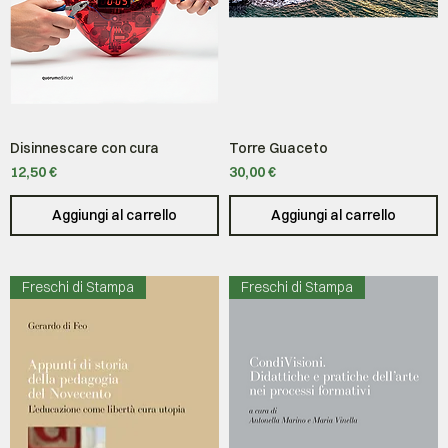
Disinnescare con cura
Torre Guaceto
Prezzo
Prezzo
12,50 €
30,00 €
Aggiungi al carrello
Aggiungi al carrello
Freschi di Stampa
Freschi di Stampa