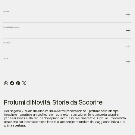
Formato
Anno di Pubblicazione
Copertina
Lingua
Profumi di Novità, Storie da Scoprire
Nel Negozio Virtuale di Quorum i nuovi arrivi portano con sé il profumo delle stampe
fresche e il carattere unico di edizioni curate con attenzione. Sono tracce da scoprire,
pensieri fissati sulla pagina che aprono varchi a nuove prospettive. Ogni volume diventa
occasione per incontrare storie inedite e lasciarsi sorprendere dal viaggio che inizia alla
prima apertura.