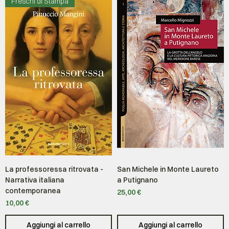
Freschi di Stampa
La professoressa ritrovata -
San Michele in Monte Laureto
Narrativa italiana
a Putignano
contemporanea
Prezzo
25,00 €
Prezzo
10,00 €
Aggiungi al carrello
Aggiungi al carrello