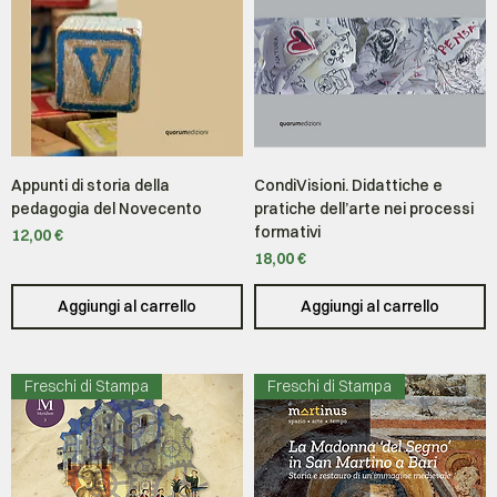
Appunti di storia della
CondiVisioni. Didattiche e
pedagogia del Novecento
pratiche dell’arte nei processi
formativi
Prezzo
12,00 €
Prezzo
18,00 €
Aggiungi al carrello
Aggiungi al carrello
Freschi di Stampa
Freschi di Stampa