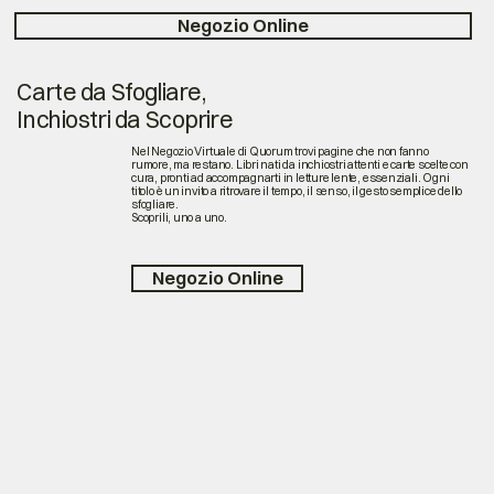
Negozio Online
Carte da Sfogliare,
Inchiostri da Scoprire
Nel Negozio Virtuale di Quorum trovi pagine che non fanno
rumore, ma restano. Libri nati da inchiostri attenti e carte scelte con
cura, pronti ad accompagnarti in letture lente, essenziali. Ogni
titolo è un invito a ritrovare il tempo, il senso, il gesto semplice dello
sfogliare.
Scoprili, uno a uno.
Negozio Online