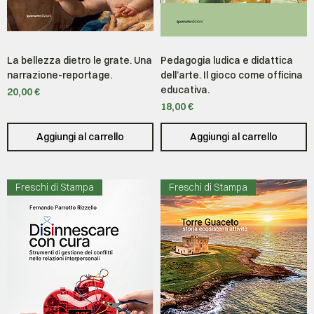
La bellezza dietro le grate. Una
Pedagogia ludica e didattica
narrazione-reportage.
dell’arte. Il gioco come officina
educativa.
Prezzo
20,00 €
Prezzo
18,00 €
Aggiungi al carrello
Aggiungi al carrello
Freschi di Stampa
Freschi di Stampa