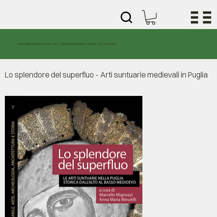
SPEDIZIONE GRATUITA SOPRA I 30€ — CHIUSURA PER FERIE ESTIVE DAL 7 AL 23 AGOSTO
Lo splendore del superfluo - Arti suntuarie medievali in Puglia