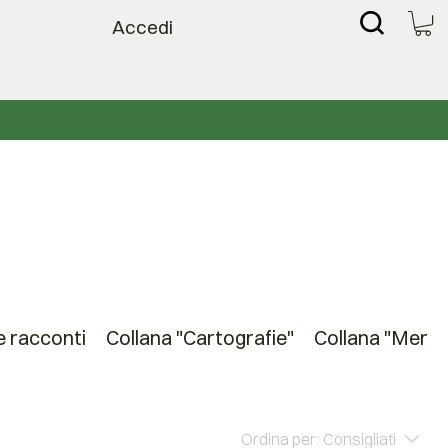
Accedi
e racconti
Collana "Cartografie"
Collana "Merid
Ordina per:
Consigliati