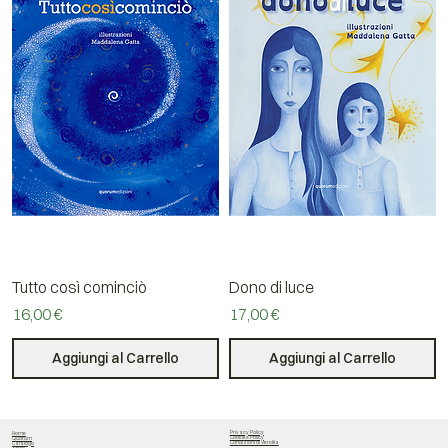
Tutto così cominciò
Dono di luce
Prezzo
Prezzo
16,00 €
17,00 €
Aggiungi al Carrello
Aggiungi al Carrello
Privacy Policy
Home
Cookies Policy
Quorum
Condizioni di Vendita
Catalogo