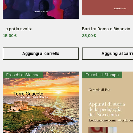
...e poi la svolta
Bari tra Roma e Bisanzio
Vista rapida
Vista rapida
Prezzo
Prezzo
15,00 €
35,00 €
Aggiungi al carrello
Aggiungi al carr
Freschi di Stampa
Freschi di Stampa