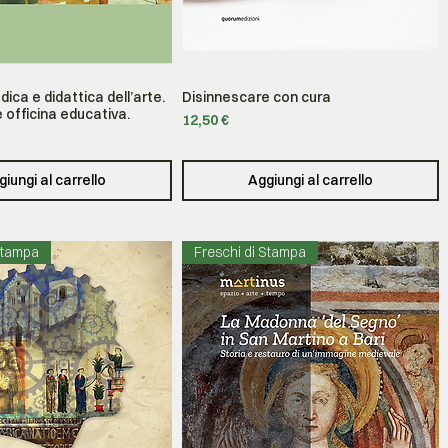
ica e didattica dell’arte.
Disinnescare con cura
Vista rapida
Vista rapida
 officina educativa.
Prezzo
12,50 €
iungi al carrello
Aggiungi al carrello
Stampa
Freschi di Stampa