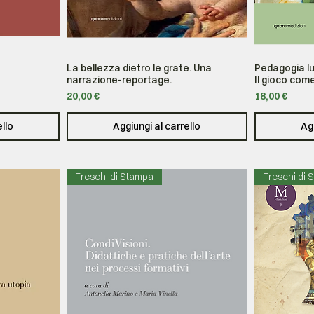
La bellezza dietro le grate. Una
Pedagogia lud
Vista rapida
narrazione-reportage.
Il gioco come
Prezzo
Prezzo
20,00 €
18,00 €
ello
Aggiungi al carrello
Agg
Freschi di Stampa
Freschi di 