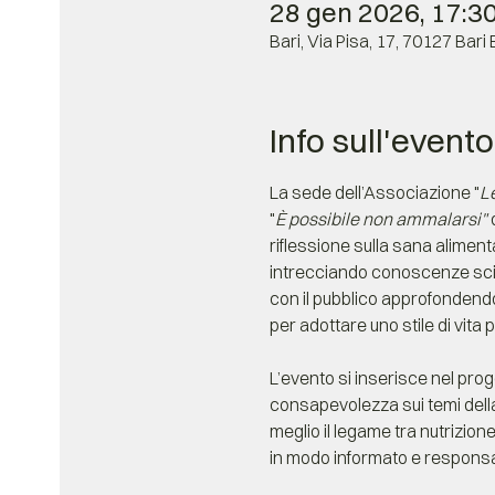
28 gen 2026, 17:30
Bari, Via Pisa, 17, 70127 Bari B
Info sull'evento
La sede dell’Associazione "
Le
"
È possibile non ammalarsi"
 
riflessione sulla sana alimen
intrecciando conoscenze scien
con il pubblico approfondendo
per adottare uno stile di vita pi
L’evento si inserisce nel prog
consapevolezza sui temi dell
meglio il legame tra nutrizion
in modo informato e responsa